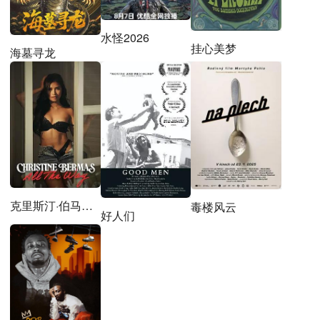
水怪2026
挂心美梦
海墓寻龙
克里斯汀·伯马斯：自始至终
毒楼风云
好人们