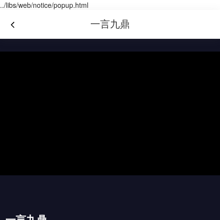
../libs/web/notice/popup.html
一言九鼎
一言九鼎