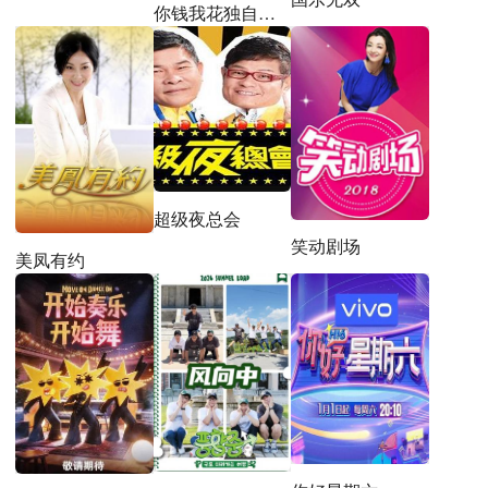
你钱我花独自旅行第五季
超级夜总会
笑动剧场
美凤有约