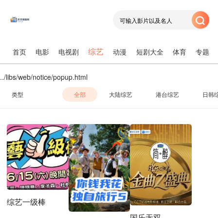
综艺
首页
电影
电视剧
动漫
短剧大全
体育
专题
../libs/web/notice/popup.html
类型
全部
大陆综艺
港台综艺
日韩
综艺一级棒
国乐无双