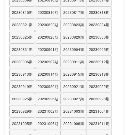
20230815期
20230816期
20230817期
20230818期
20230821期
20230822期
20230823期
20230824期
20230825期
20230828期
20230829期
20230830期
20230831期
20230901期
20230904期
20230905期
20230906期
20230907期
20230911期
20230912期
20230913期
20230914期
20230915期
20230918期
20230919期
20230920期
20230921期
20230922期
20230925期
20230926期
20230927期
20230928期
20230929期
20231002期
20231003期
20231004期
20231005期
20231006期
20231009期
20231011期