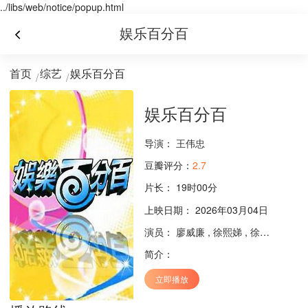
../libs/web/notice/popup.html
娱乐百分百
首页
综艺
娱乐百分百
娱乐百分百
导演：
王伟忠
豆瓣评分：
2.7
片长：
19时00分
上映日期： 2026年03月04日
演员：
廖威廉
,
徐熙娣
,
徐熙媛
,
敖犬
简介：
立即播放