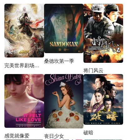
桑德坎第一季
完美世界剧场版九劫焚天
将门风云
破暗
感觉就像爱
丧日少女