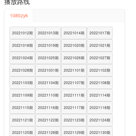
播放路线
1080zyk
20221012期
20221013期
20221014期
20221017期
20221018期
20221019期
20221020期
20221021期
20221024期
20221025期
20221026期
20221027期
20221028期
20221031期
20221101期
20221102期
20221103期
20221104期
20221107期
20221108期
20221109期
20221110期
20221111期
20221114期
20221115期
20221116期
20221117期
20221118期
20221121期
20221122期
20221123期
20221124期
20221125期
20221128期
20221129期
20221130期