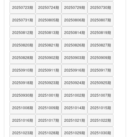
20250723期
20250724期
20250729期
20250730期
20250731期
20250805期
20250806期
20250807期
20250812期
20250813期
20250814期
20250819期
20250820期
20250821期
20250826期
20250827期
20250828期
20250902期
20250903期
20250909期
20250910期
20250911期
20250916期
20250917期
20250918期
20250923期
20250924期
20250925期
20250930期
20251001期
20251002期
20251007期
20251008期
20251009期
20251014期
20251015期
20251016期
20251017期
20251021期
20251022期
20251023期
20251028期
20251029期
20251030期