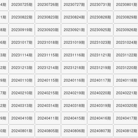
24期
20230725期
20230726期
20230727期
20230731期
20230801期
21期
20230822期
20230823期
20230824期
20230828期
20230829期
18期
20230919期
20230920期
20230921期
20230925期
20230926期
16期
20231017期
20231018期
20231019期
20231023期
20231024期
13期
20231114期
20231115期
20231116期
20231121期
20231122期
12期
20231213期
20231214期
20231218期
20231219期
20231220期
09期
20240110期
20240115期
20240116期
20240117期
20240118期
07期
20240210期
20240215期
20240219期
20240220期
20240221期
12期
20240313期
20240314期
20240318期
20240319期
20240320期
09期
20240410期
20240411期
20240415期
20240416期
20240417期
30期
20240801期
20240805期
20240806期
20240807期
20240812期