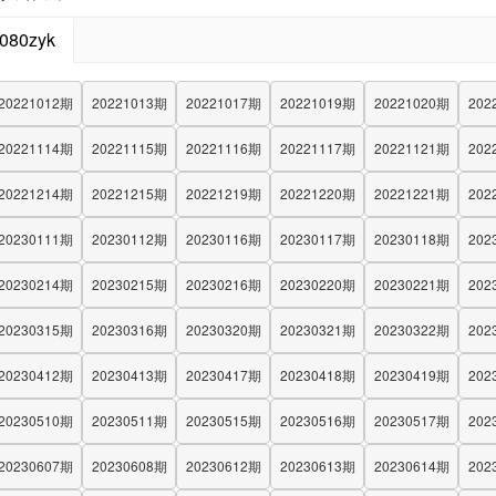
080zyk
20221012期
20221013期
20221017期
20221019期
20221020期
202
20221114期
20221115期
20221116期
20221117期
20221121期
202
20221214期
20221215期
20221219期
20221220期
20221221期
202
20230111期
20230112期
20230116期
20230117期
20230118期
202
20230214期
20230215期
20230216期
20230220期
20230221期
202
20230315期
20230316期
20230320期
20230321期
20230322期
202
20230412期
20230413期
20230417期
20230418期
20230419期
202
20230510期
20230511期
20230515期
20230516期
20230517期
202
20230607期
20230608期
20230612期
20230613期
20230614期
202