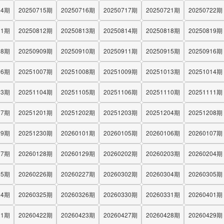
14期
20250715期
20250716期
20250717期
20250721期
20250722期
11期
20250812期
20250813期
20250814期
20250818期
20250819期
08期
20250909期
20250910期
20250911期
20250915期
20250916期
06期
20251007期
20251008期
20251009期
20251013期
20251014期
03期
20251104期
20251105期
20251106期
20251110期
20251111期
27期
20251201期
20251202期
20251203期
20251204期
20251208期
29期
20251230期
20260101期
20260105期
20260106期
20260107期
27期
20260128期
20260129期
20260202期
20260203期
20260204期
25期
20260226期
20260227期
20260302期
20260304期
20260305期
24期
20260325期
20260326期
20260330期
20260331期
20260401期
21期
20260422期
20260423期
20260427期
20260428期
20260429期