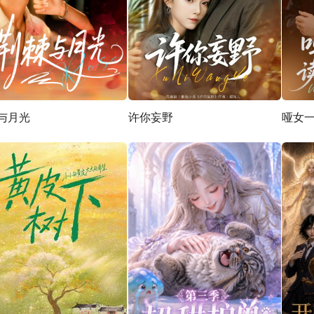
与月光
许你妄野
哑女