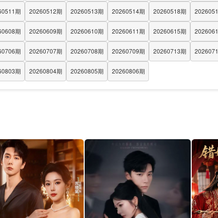
60511期
20260512期
20260513期
20260514期
20260518期
202605
60608期
20260609期
20260610期
20260611期
20260615期
202606
60706期
20260707期
20260708期
20260709期
20260713期
202607
60803期
20260804期
20260805期
20260806期