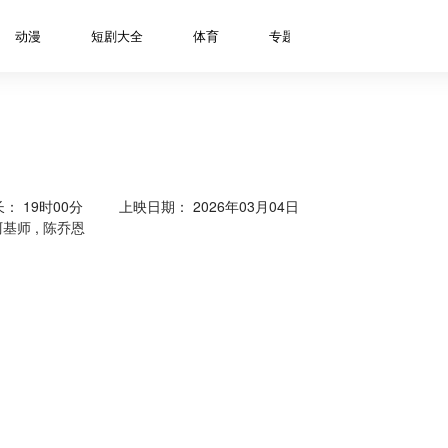
动漫
短剧大全
体育
专题
资讯
明星
长：
19时00分
上映日期： 2026年03月04日
阿基师
,
陈乔恩