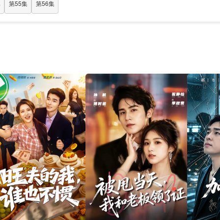
集
第55集
第56集