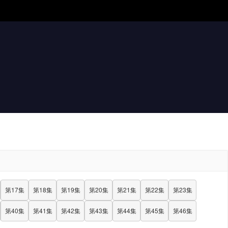
第17集
第18集
第19集
第20集
第21集
第22集
第23集
第40集
第41集
第42集
第43集
第44集
第45集
第46集