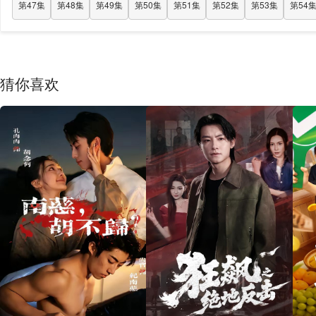
第47集
第48集
第49集
第50集
第51集
第52集
第53集
第54
猜你喜欢