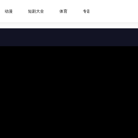
动漫
短剧大全
体育
专题
资讯
明星