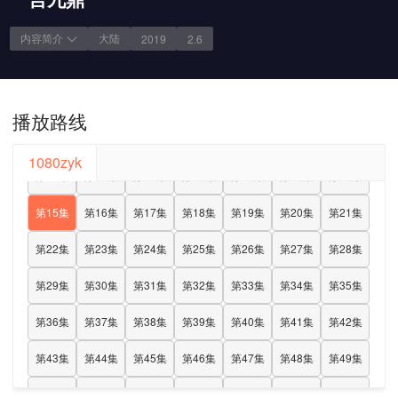
内容简介
大陆
2019
2.6
播放路线
第01集
第02集
第03集
第04集
第05集
第06集
第07集
1080zyk
第08集
第09集
第10集
第11集
第12集
第13集
第14集
第15集
第16集
第17集
第18集
第19集
第20集
第21集
第22集
第23集
第24集
第25集
第26集
第27集
第28集
第29集
第30集
第31集
第32集
第33集
第34集
第35集
第36集
第37集
第38集
第39集
第40集
第41集
第42集
第43集
第44集
第45集
第46集
第47集
第48集
第49集
第50集
第51集
第52集
第53集
第54集
第55集
第56集