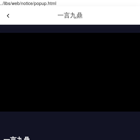
../libs/web/notice/popup.html
一言九鼎
一言九鼎