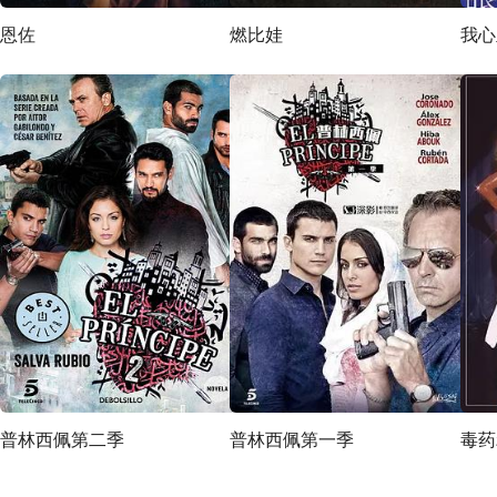
恩佐
燃比娃
我心
普林西佩第二季
普林西佩第一季
毒药