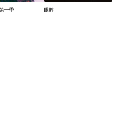
第一季
眼眸