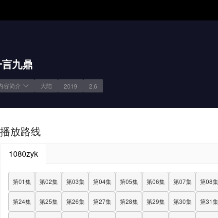
一言九鼎
内容简介
大陆
2019
2.6
播放路线
1080zyk
第01集
第02集
第03集
第04集
第05集
第06集
第07集
第08
第24集
第25集
第26集
第27集
第28集
第29集
第30集
第31