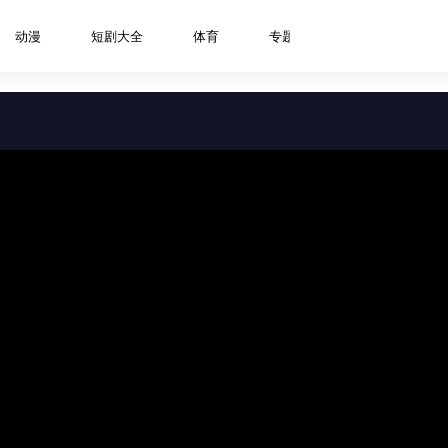
动漫
短剧大全
体育
专题
资讯
明星