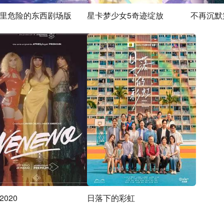
里危险的东西剧场版
星卡梦少女5奇迹绽放
不再沉默
2020
日落下的彩虹