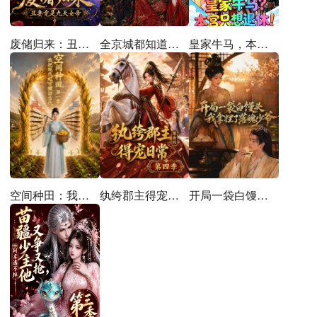
全京城都知道，那对父女是双坑了
皇家牛马，本宫只想退休
废储归来：丑妻竟是九天女帝
空间种田：我把现代超市搬回古代第一季
纨绔郡主得宠日常：惹金枝第四季
开局一袋白馒头，我拿捏了落魄少爷