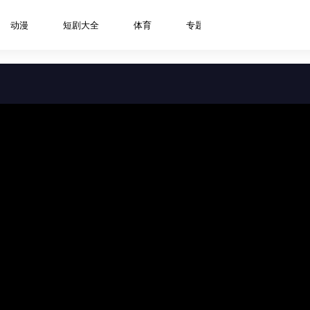
动漫
短剧大全
体育
专题
资讯
明星