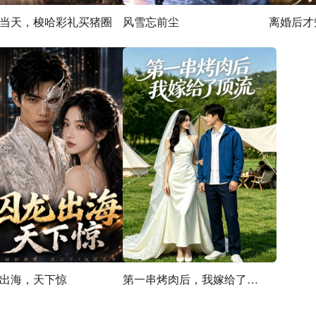
当天，梭哈彩礼买猪圈
风雪忘前尘
离婚后才
出海，天下惊
第一串烤肉后，我嫁给了顶流