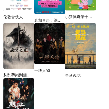
小猪佩奇第十二季国语
伦敦合伙人
真相直击：深入全美超模大赛第一季
一般人物
从乱葬岗到幽冥之主
走马观花