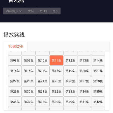
内容简介
大陆
2019
2.6
播放路线
1080zyk
第01集
第02集
第03集
第04集
第05集
第06集
第07集
第08集
第09集
第10集
第11集
第12集
第13集
第14集
第15集
第16集
第17集
第18集
第19集
第20集
第21集
第22集
第23集
第24集
第25集
第26集
第27集
第28集
第29集
第30集
第31集
第32集
第33集
第34集
第35集
第36集
第37集
第38集
第39集
第40集
第41集
第42集
第43集
第44集
第45集
第46集
第47集
第48集
第49集