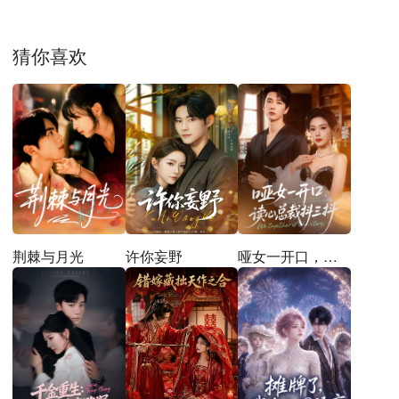
第43集
第44集
第45集
第46集
第47集
第48集
第49集
猜你喜欢
第50集
第51集
第52集
第53集
第54集
第55集
第56集
荆棘与月光
许你妄野
哑女一开口，读心总裁抖三抖