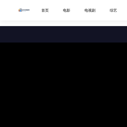
../libs/web/notice/popup.html
首页
电影
电视剧
综艺