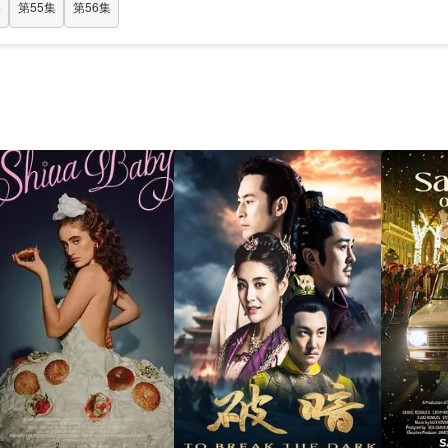
集
第55集
第56集