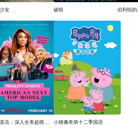
少女
破暗
伯利恒的
真相直击：深入全美超模大赛第一季
小猪佩奇第十二季国语