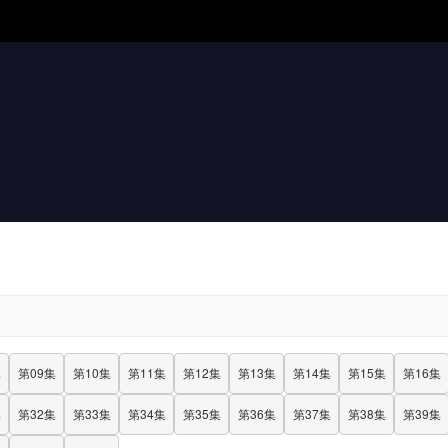
集
第09集
第10集
第11集
第12集
第13集
第14集
第15集
第16集
集
第32集
第33集
第34集
第35集
第36集
第37集
第38集
第39集