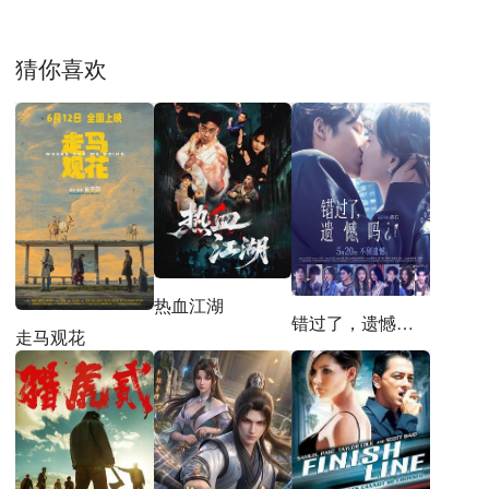
猜你喜欢
热血江湖
错过了，遗憾吗？
走马观花