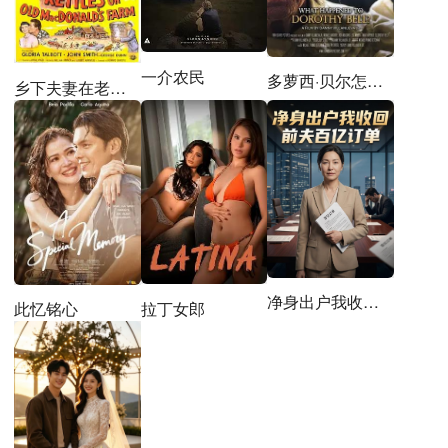
一介农民
多萝西·贝尔怎么了？
乡下夫妻在老麦农场
净身出户我收回前夫百亿订单
拉丁女郎
此忆铭心