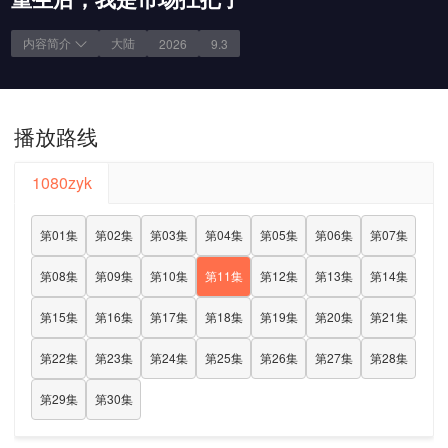
内容简介
大陆
2026
9.3
播放路线
1080zyk
第01集
第02集
第03集
第04集
第05集
第06集
第07集
第08集
第09集
第10集
第11集
第12集
第13集
第14集
第15集
第16集
第17集
第18集
第19集
第20集
第21集
第22集
第23集
第24集
第25集
第26集
第27集
第28集
第29集
第30集