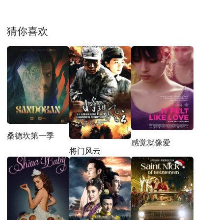
猜你喜欢
桑德坎第一季
感觉就像爱
将门风云