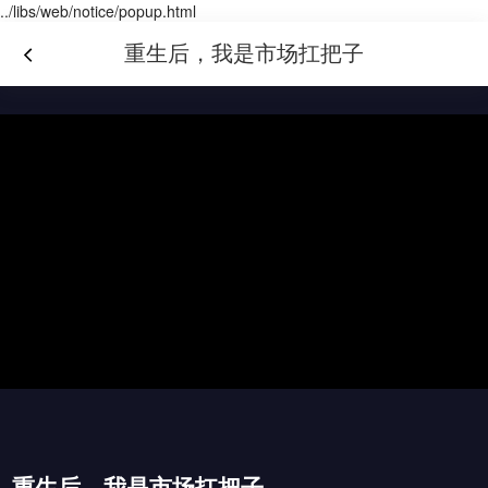
../libs/web/notice/popup.html
重生后，我是市场扛把子
重生后，我是市场扛把子