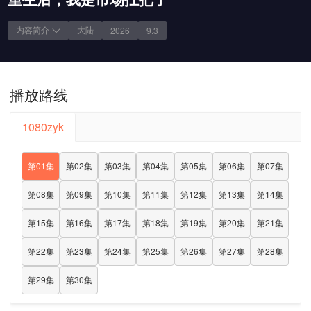
内容简介
大陆
2026
9.3
播放路线
1080zyk
第01集
第02集
第03集
第04集
第05集
第06集
第07集
第08集
第09集
第10集
第11集
第12集
第13集
第14集
第15集
第16集
第17集
第18集
第19集
第20集
第21集
第22集
第23集
第24集
第25集
第26集
第27集
第28集
第29集
第30集