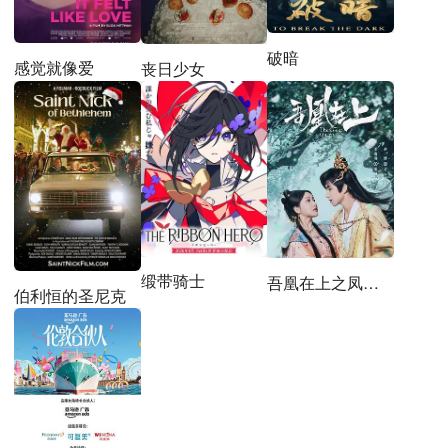
破暗
感觉就像爱
丧日少女
缎带骑士
吾凰在上之凤御四方
伯利恒的圣尼克