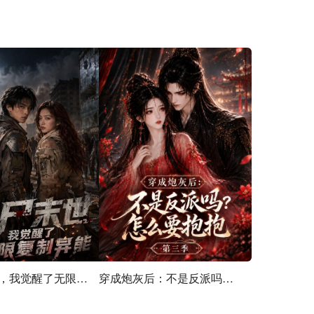
丧尸末世，我觉醒了无限复制异能
穿成炮灰后：不是反派吗？怎么要抱抱第三季