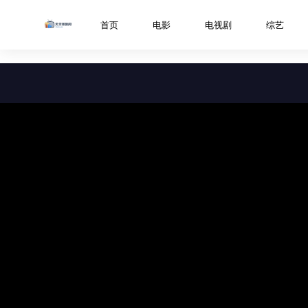
../libs/web/notice/popup.html
首页
电影
电视剧
综艺