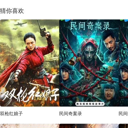
猜你喜欢
双枪红娘子
民间奇案录
民间