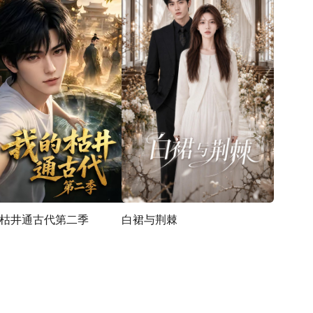
枯井通古代第二季
白裙与荆棘