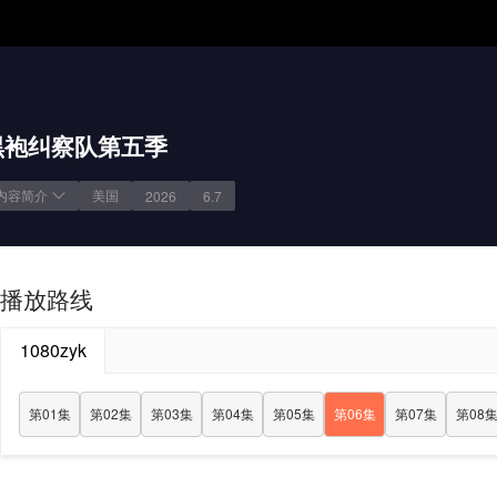
黑袍纠察队第五季
内容简介
美国
2026
6.7
播放路线
1080zyk
第01集
第02集
第03集
第04集
第05集
第06集
第07集
第08