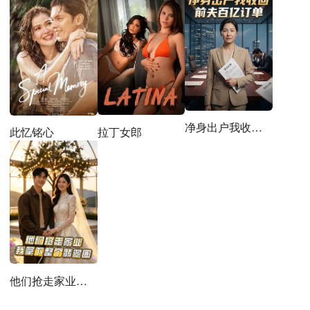
净身出户我收回前夫百亿订单
拉丁女郎
此忆铭心
他们抢走家业，我拿下整个翡翠圈