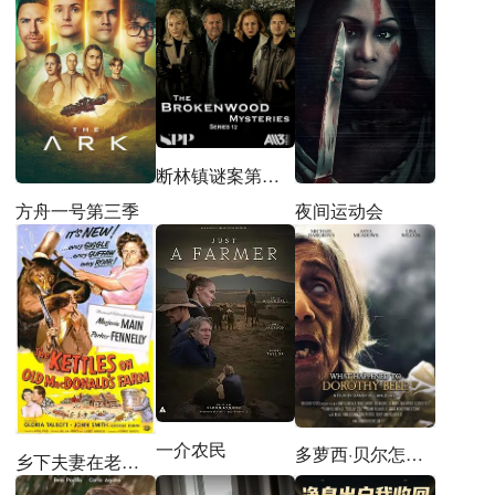
断林镇谜案第十二季
方舟一号第三季
夜间运动会
一介农民
多萝西·贝尔怎么了？
乡下夫妻在老麦农场