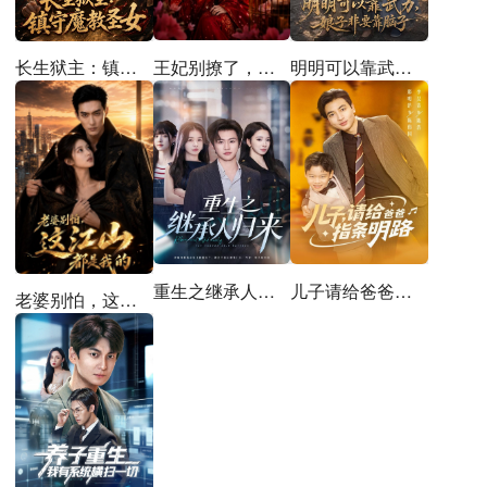
王妃别撩了，王爷成翘嘴了
长生狱主：镇守魔教圣女
明明可以靠武力，娘子非要靠脑子
重生之继承人归来
儿子请给爸爸指条明路
老婆别怕，这江山都是我的