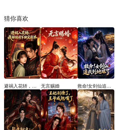
猜你喜欢
避祸入花轿，我解锁将军独宠剧本
无言赐婚
救命!女剑仙追到地球了