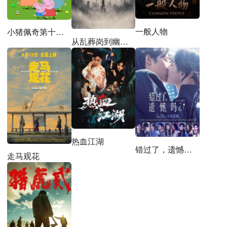
一般人物
小猪佩奇第十二季国语
从乱葬岗到幽冥之主
热血江湖
错过了，遗憾吗？
走马观花