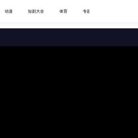
动漫
短剧大全
体育
专题
资讯
明星