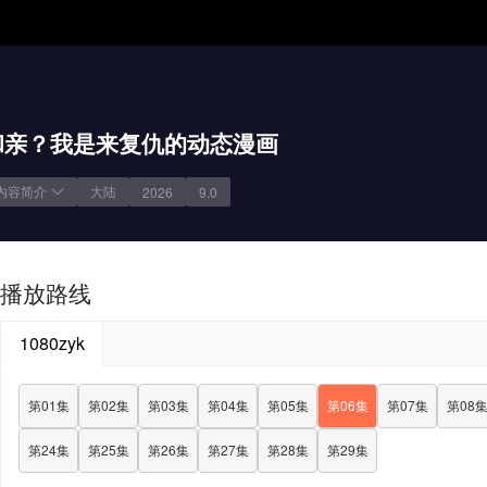
和亲？我是来复仇的动态漫画
内容简介
大陆
2026
9.0
播放路线
1080zyk
第01集
第02集
第03集
第04集
第05集
第06集
第07集
第08
第24集
第25集
第26集
第27集
第28集
第29集