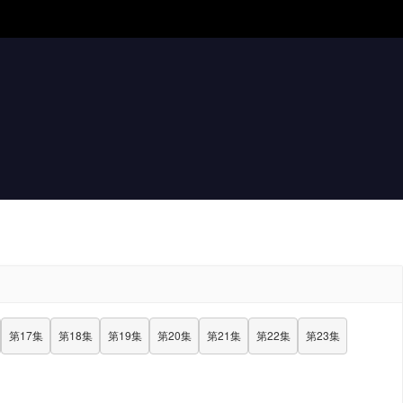
第17集
第18集
第19集
第20集
第21集
第22集
第23集