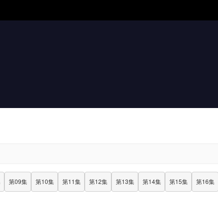
集
第09集
第10集
第11集
第12集
第13集
第14集
第15集
第16集