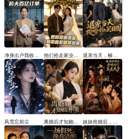
他们抢走家业，我拿下整个翡翠圈
退亲当天，梭哈彩礼买猪圈
净身出户我收回前夫百亿订单
离婚后才知她是神明
妹妹抢婚后，我嫁给了真龙天子
风雪忘前尘