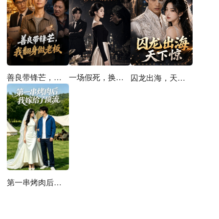
善良带锋芒，我翻身做老板
一场假死，换我清醒
囚龙出海，天下惊
第一串烤肉后，我嫁给了顶流