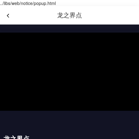
../libs/web/notice/popup.html
龙之界点
龙之界点