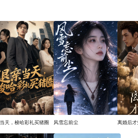
当天，梭哈彩礼买猪圈
风雪忘前尘
离婚后才