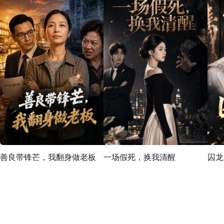
善良带锋芒，我翻身做老板
一场假死，换我清醒
囚龙