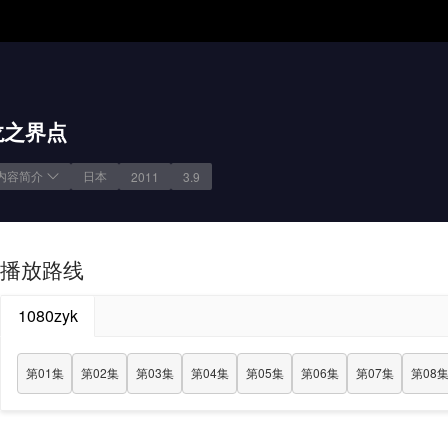
龙之界点
内容简介
日本
2011
3.9
播放路线
1080zyk
第01集
第02集
第03集
第04集
第05集
第06集
第07集
第08