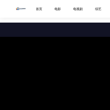
../libs/web/notice/popup.html
首页
电影
电视剧
综艺