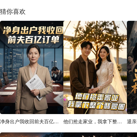
猜你喜欢
净身出户我收回前夫百亿订单
他们抢走家业，我拿下整个翡翠圈
退亲