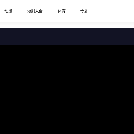
动漫
短剧大全
体育
专题
资讯
明星