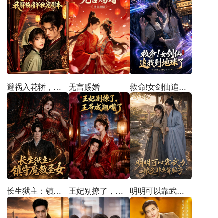
避祸入花轿，我解锁将军独宠剧本
无言赐婚
救命!女剑仙追到地球了
王妃别撩了，王爷成翘嘴了
长生狱主：镇守魔教圣女
明明可以靠武力，娘子非要靠脑子