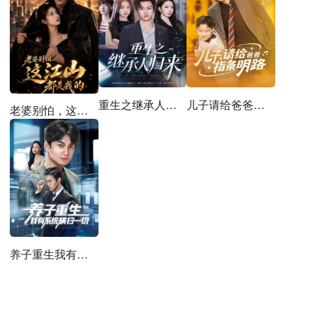
重生之继承人归来
儿子请给爸爸指条明路
老婆别怕，这江山都是我的
养子重生我有系统横扫一切