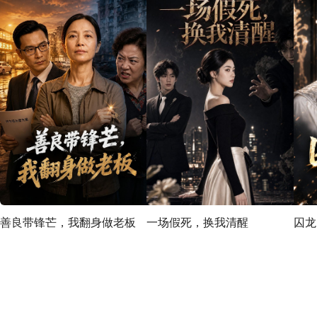
善良带锋芒，我翻身做老板
一场假死，换我清醒
囚龙