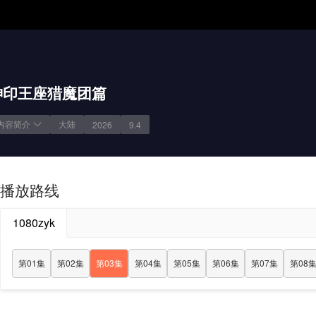
神印王座猎魔团篇
内容简介
大陆
2026
9.4
播放路线
1080zyk
第01集
第02集
第03集
第04集
第05集
第06集
第07集
第08