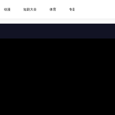
动漫
短剧大全
体育
专题
资讯
明星