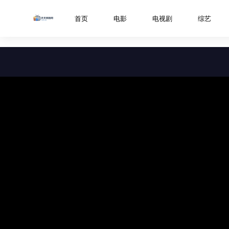
../libs/web/notice/popup.html
首页
电影
电视剧
综艺