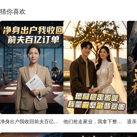
猜你喜欢
净身出户我收回前夫百亿订单
他们抢走家业，我拿下整个翡翠圈
退亲