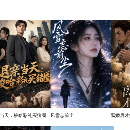
当天，梭哈彩礼买猪圈
风雪忘前尘
离婚后才