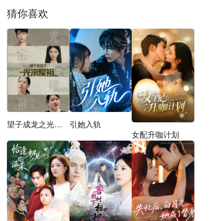
猜你喜欢
望子成龙之光宗耀祖
引她入轨
女配升咖计划