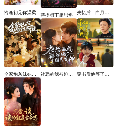
恰逢初见你温柔
失忆后，白月光她成了替身
菩提树下相思烬
全家炮灰妹妹带飞全员开挂
社恐的我被迫闪婚了个国民女神
穿书后他等了我十年