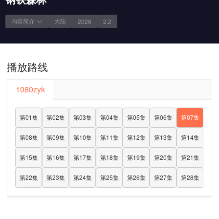
内容简介
大陆
2026
2.2
播放路线
1080zyk
第01集
第02集
第03集
第04集
第05集
第06集
第07集
第08集
第09集
第10集
第11集
第12集
第13集
第14集
第15集
第16集
第17集
第18集
第19集
第20集
第21集
第22集
第23集
第24集
第25集
第26集
第27集
第28集