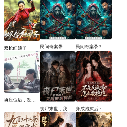
民间奇案录
民间奇案录2
双枪红娘子
换座位后，发现身后的男生好像喜欢我
穿成炮灰后：不是反派吗？怎么要抱抱第三季
丧尸末世，我觉醒了无限复制异能