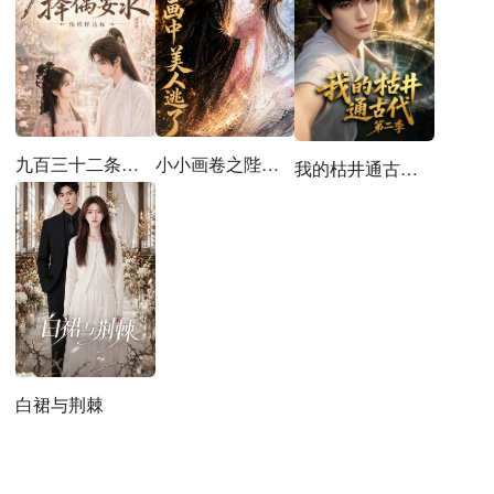
小小画卷之陛下画中美人逃了
九百三十二条择偶要求，他样样达标
我的枯井通古代第二季
白裙与荆棘