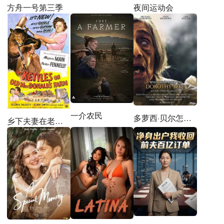
方舟一号第三季
夜间运动会
一介农民
多萝西·贝尔怎么了？
乡下夫妻在老麦农场