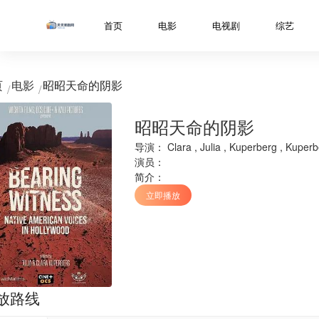
../libs/web/notice/popup.html
首页
电影
电视剧
综艺
页
电影
昭昭天命的阴影
昭昭天命的阴影
导演：
Clara
,
Julia
,
Kuperberg
,
Kuperb
演员：
简介：
立即播放
放路线