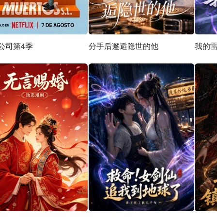
公司第4季
分手后邂逅隐世的他
我的