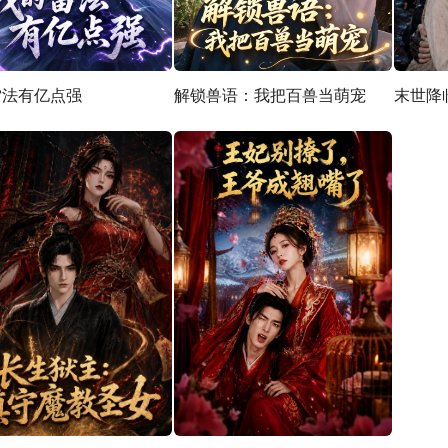
雷法有亿点强
解锁兽语：我把百兽当萌宠
末世降