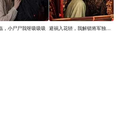
临，小尸尸我呀吸吸吸
避祸入花轿，我解锁将军独宠剧本