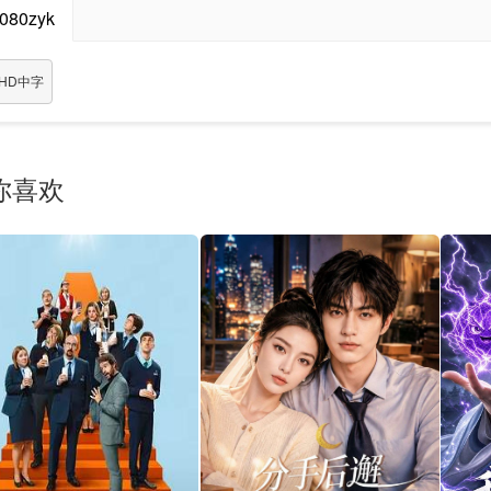
080zyk
HD中字
你喜欢