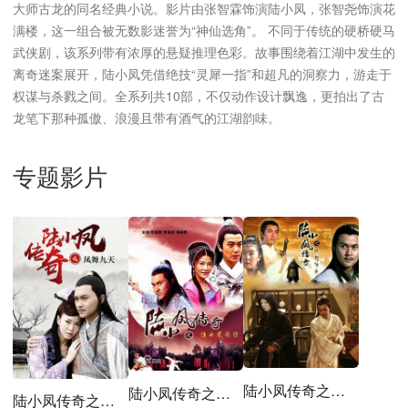
大师古龙的同名经典小说。影片由张智霖饰演陆小凤，张智尧饰演花
满楼，这一组合被无数影迷誉为“神仙选角”。 不同于传统的硬桥硬马
武侠剧，该系列带有浓厚的悬疑推理色彩。故事围绕着江湖中发生的
离奇迷案展开，陆小凤凭借绝技“灵犀一指”和超凡的洞察力，游走于
权谋与杀戮之间。全系列共10部，不仅动作设计飘逸，更拍出了古
龙笔下那种孤傲、浪漫且带有酒气的江湖韵味。
专题影片
陆小凤传奇之铁鞋传奇
陆小凤传奇之陆小凤前传
陆小凤传奇之凤舞九天