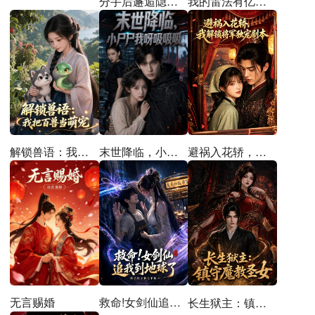
分手后邂逅隐世的他
我的雷法有亿点强
解锁兽语：我把百兽当萌宠
末世降临，小尸尸我呀吸吸吸
避祸入花轿，我解锁将军独宠剧本
无言赐婚
救命!女剑仙追到地球了
长生狱主：镇守魔教圣女