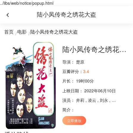
../libs/web/notice/popup.html
陆小凤传奇之绣花大盗
首页
电影
陆小凤传奇之绣花大盗
陆小凤传奇之绣花大盗
导演：
楚原
豆瓣评分：
3.4
片长：
19时00分
上映日期： 2022年06月10日
演员：
井莉
,
凌云
,
刘永
,
岳华
,
施思
简介：
立即播放