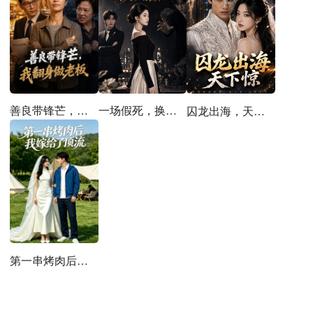
善良带锋芒，我翻身做老板
一场假死，换我清醒
囚龙出海，天下惊
第一串烤肉后，我嫁给了顶流