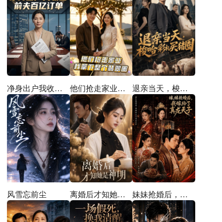
他们抢走家业，我拿下整个翡翠圈
退亲当天，梭哈彩礼买猪圈
净身出户我收回前夫百亿订单
离婚后才知她是神明
妹妹抢婚后，我嫁给了真龙天子
风雪忘前尘