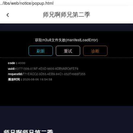
../libs/web/notice/popup.html
师兄啊师兄第二季
获取m3u8文件失败(manifestLoadError)
刷新
重试
诊断
code：
4006
uuid:
43771506-07AF-4E0D-9800-8DB9ABC8FEF6
requestId:
F71EACC2-3D55-4EB9-94C1-052F4988F355
播放时间：
2026-08-06 19:54:58
师兄啊师兄第二季