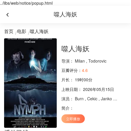
../libs/web/notice/popup.html
噬人海妖
首页
电影
噬人海妖
噬人海妖
导演：
Milan
,
Todorovic
豆瓣评分：
4.6
片长：
19时00分
上映日期： 2026年05月15日
演员：
Burn
,
Cekic
,
Janko
,
Jelena
简介：
立即播放