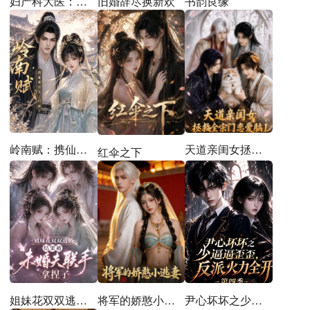
妇产科大医：我能看破一切病因
旧婚辞尽换新欢
书韵良缘
天道亲闺女拯救全宗门恋爱脑1
岭南赋：携仙邸伴太子归朝
红伞之下
姐妹花双双逃婚，结果被未婚夫联手拿捏了
将军的娇憨小逃妻
尹心坏坏之少逼逼歪歪，反派火力全开第四季