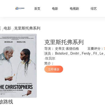
../libs/web/notice/popup.html
首页
电影
电视剧
综艺
页
电影
克里斯托弗系列
克里斯托弗系列
导演：
史蒂文·索德伯格
豆瓣评分：
演员：
Botsford
,
Dmitri
,
Ferdy
,
Fil
,
Le
·坎贝尔
简介：
立即播放
放路线