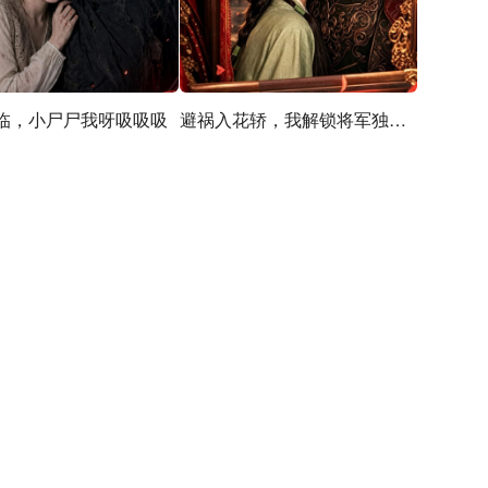
临，小尸尸我呀吸吸吸
避祸入花轿，我解锁将军独宠剧本