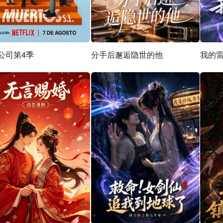
公司第4季
分手后邂逅隐世的他
我的