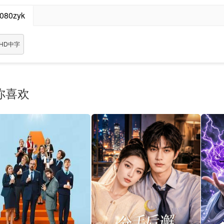
080zyk
HD中字
你喜欢