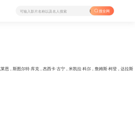
搜全网
克莱恩
,
斯图尔特·库克
,
杰西卡·古宁
,
米凯拉·科尔
,
詹姆斯·柯登
,
达拉斯