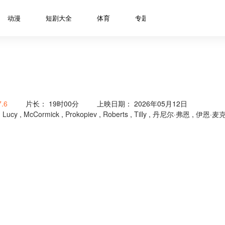
动漫
短剧大全
体育
专题
资讯
明星
7.6
片长：
19时00分
上映日期： 2026年05月12日
,
Lucy
,
McCormick
,
Prokopiev
,
Roberts
,
Tilly
,
丹尼尔·弗恩
,
伊恩·麦