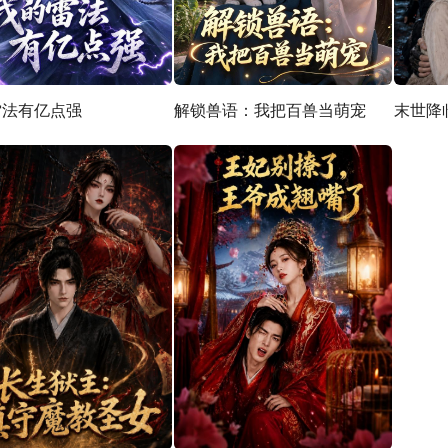
雷法有亿点强
解锁兽语：我把百兽当萌宠
末世降