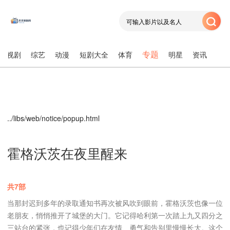
专题
电视剧
综艺
动漫
短剧大全
体育
明星
资讯
../libs/web/notice/popup.html
霍格沃茨在夜里醒来
共7部
当那封迟到多年的录取通知书再次被风吹到眼前，霍格沃茨也像一位
老朋友，悄悄推开了城堡的大门。它记得哈利第一次踏上九又四分之
三站台的紧张，也记得少年们在友情、勇气和告别里慢慢长大。这个