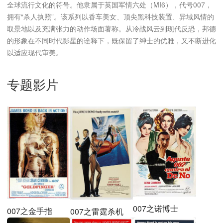
全球流行文化的符号。他隶属于英国军情六处（MI6），代号007，
拥有“杀人执照”。该系列以香车美女、顶尖黑科技装置、异域风情的
取景地以及充满张力的动作场面著称。从冷战风云到现代反恐，邦德
的形象在不同时代影星的诠释下，既保留了绅士的优雅，又不断进化
以适应现代审美。
专题影片
007之诺博士
007之金手指
007之雷霆杀机