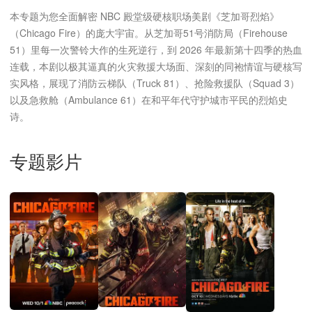
本专题为您全面解密 NBC 殿堂级硬核职场美剧《芝加哥烈焰》
（Chicago Fire）的庞大宇宙。从芝加哥51号消防局（Firehouse
51）里每一次警铃大作的生死逆行，到 2026 年最新第十四季的热血
连载，本剧以极其逼真的火灾救援大场面、深刻的同袍情谊与硬核写
实风格，展现了消防云梯队（Truck 81）、抢险救援队（Squad 3）
以及急救舱（Ambulance 61）在和平年代守护城市平民的烈焰史
诗。
专题影片