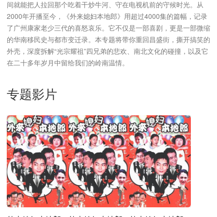
间就能把人拉回那个吃着干炒牛河、守在电视机前的守候时光。从
2000年开播至今，《外来媳妇本地郎》用超过4000集的篇幅，记录
了广州康家老少三代的喜怒哀乐。它不仅是一部喜剧，更是一部微缩
的华南移民史与都市变迁录。本专题将带你重回昌盛街，撕开搞笑的
外壳，深度拆解“光宗耀祖”四兄弟的悲欢、南北文化的碰撞，以及它
在二十多年岁月中留给我们的岭南温情。
专题影片