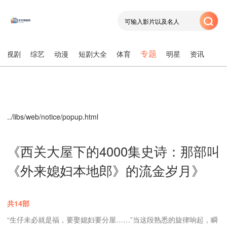
专题
电视剧
综艺
动漫
短剧大全
体育
明星
资讯
../libs/web/notice/popup.html
《西关大屋下的4000集史诗：那部叫
《外来媳妇本地郎》的流金岁月》
共14部
“生仔未必就是福，要娶媳妇要分屋……”当这段熟悉的旋律响起，瞬