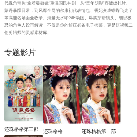
代视角带你“拿着显微镜”重温国民神剧：从“童年阴影”容嬷嬷扎针、
蒙丹暴躁日常，到风靡全网的尔康初代表情包、香妃变成蝴蝶飞走了
等高能名场面全收录。海量无水印GIF动图、爆笑穿帮镜头、细思极
恐的角色人设再解读，不仅是你的解压必备电子榨菜，更是短视频二
创剪辑师的灵感素材库。
专题影片
还珠格格第三部
还珠格格
还珠格格第二部