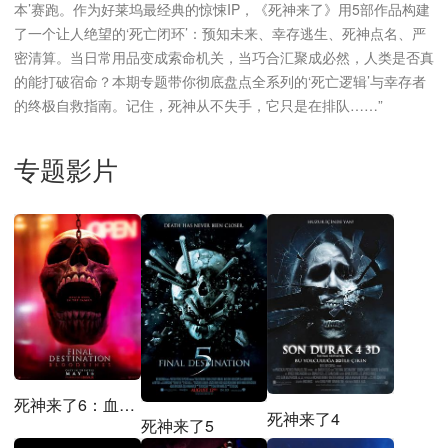
本’赛跑。作为好莱坞最经典的惊悚IP，《死神来了》用5部作品构建
了一个让人绝望的‘死亡闭环’：预知未来、幸存逃生、死神点名、严
密清算。当日常用品变成索命机关，当巧合汇聚成必然，人类是否真
的能打破宿命？本期专题带你彻底盘点全系列的‘死亡逻辑’与幸存者
的终极自救指南。记住，死神从不失手，它只是在排队……”
专题影片
死神来了6：血脉诅咒
死神来了4
死神来了5