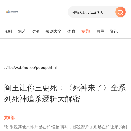
专题
电视剧
综艺
动漫
短剧大全
体育
明星
资讯
../libs/web/notice/popup.html
阎王让你三更死：〈死神来了〉全系
列死神追杀逻辑大解密
共6部
“如果说其他恐怖片是在和‘怪物’搏斗，那这部片子则是在和‘上帝的剧