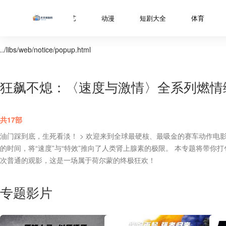
电视剧
综艺
动漫
短剧大全
体育
../libs/web/notice/popup.html
狂飙不熄：〈速度与激情〉全系列燃情
共17部
油门踩到底，生死看淡！ > 欢迎来到全球最硬核、最吸金的赛车动作电
的时间，将“速度”与“特效”推向了人类肾上腺素的极限。 本专题将带
次普通的观影，这是一场属于荷尔蒙的终极狂欢！
专题影片