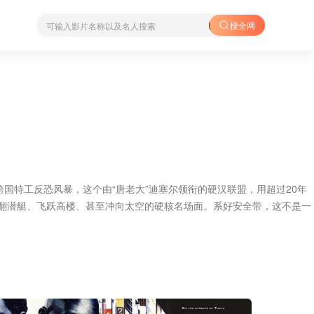
搜全网
跨国特工反恐风暴，这个由“唐老大”迪塞尔领衔的硬汉联盟，用超过20年
掀翻潜艇、飞跃高楼、甚至冲向太空的硬核名场面。系好安全带，这不是一