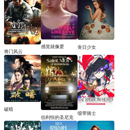
感觉就像爱
丧日少女
将门风云
破暗
缎带骑士
伯利恒的圣尼克