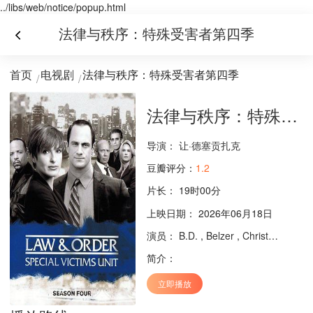
../libs/web/notice/popup.html
法律与秩序：特殊受害者第四季
首页
电视剧
法律与秩序：特殊受害者第四季
法律与秩序：特殊受害者第四季
导演：
让·德塞贡扎克
豆瓣评分：
1.2
片长：
19时00分
上映日期： 2026年06月18日
演员：
B.D.
,
Belzer
,
Christopher
,
D
简介：
立即播放