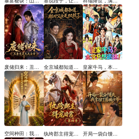
暴富秘诀：山庄通异界古人来打工
靠说段子，让满朝老登大破大防
祥瑞降世，满宫珍视护长宁
全京城都知道，那对父女是双坑了
皇家牛马，本宫只想退休
废储归来：丑妻竟是九天女帝
空间种田：我把现代超市搬回古代第一季
纨绔郡主得宠日常：惹金枝第四季
开局一袋白馒头，我拿捏了落魄少爷