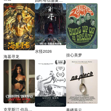
四时有信盛夏札记
水怪2026
挂心美梦
海墓寻龙
克里斯汀·伯马斯：自始至终
毒楼风云