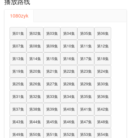
播放路线
1080zyk
第01集
第02集
第03集
第04集
第05集
第06集
第07集
第08集
第09集
第10集
第11集
第12集
第13集
第14集
第15集
第16集
第17集
第18集
第19集
第20集
第21集
第22集
第23集
第24集
第25集
第26集
第27集
第28集
第29集
第30集
第31集
第32集
第33集
第34集
第35集
第36集
第37集
第38集
第39集
第40集
第41集
第42集
第43集
第44集
第45集
第46集
第47集
第48集
第49集
第50集
第51集
第52集
第53集
第54集