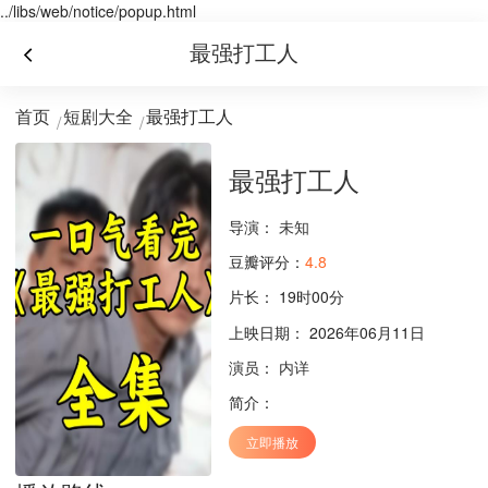
../libs/web/notice/popup.html
最强打工人
首页
短剧大全
最强打工人
最强打工人
导演：
未知
豆瓣评分：
4.8
片长：
19时00分
上映日期： 2026年06月11日
演员：
内详
简介：
立即播放