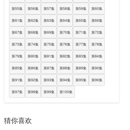
第55集
第56集
第57集
第58集
第59集
第60集
第61集
第62集
第63集
第64集
第65集
第66集
第67集
第68集
第69集
第70集
第71集
第72集
第73集
第74集
第75集
第76集
第77集
第78集
第79集
第80集
第81集
第82集
第83集
第84集
第85集
第86集
第87集
第88集
第89集
第90集
第91集
第92集
第93集
第94集
第95集
第96集
第97集
第98集
第99集
第100集
猜你喜欢