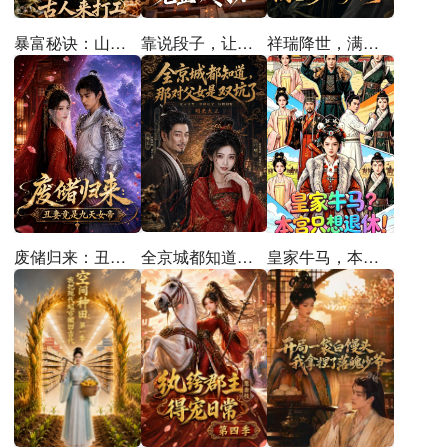
暴富秘诀：山庄通异界古人来打工
靠说段子，让满朝老登大破大防
祥瑞降世，满宫珍视护长宁
全京城都知道，那对父女是双坑了
皇家牛马，本宫只想退休
废储归来：丑妻竟是九天女帝