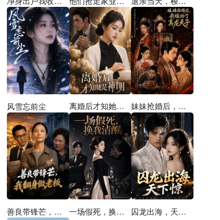
他们抢走家业，我拿下整个翡翠圈
退亲当天，梭哈彩礼买猪圈
净身出户我收回前夫百亿订单
离婚后才知她是神明
妹妹抢婚后，我嫁给了真龙天子
风雪忘前尘
善良带锋芒，我翻身做老板
一场假死，换我清醒
囚龙出海，天下惊