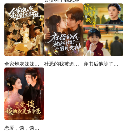
全家炮灰妹妹带飞全员开挂
社恐的我被迫闪婚了个国民女神
穿书后他等了我十年
恋爱，谈，谈的就是古今恋