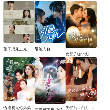
望子成龙之光宗耀祖
引她入轨
女配升咖计划
恰逢初见你温柔
失忆后，白月光她成了替身
菩提树下相思烬